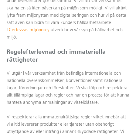
underleverantörer gör detsamma. Vi vill att vår verksamhet
ska ha en så liten påverkan på miljön som möjligt. Vi vill aktivt
lyfta fram miljönyttan med digitaliseringen och hur vi på detta
sätt även kan bidra till våra kunders hållbarhetsarbete.
I
Certezzas miljöpolicy
utvecklar vi vår syn på hållbarhet och
miljö.
Regelefterlevnad och immateriella
rättigheter
Vi utgår i vår verksamhet från befintliga internationella och
nationella överenskommelser, konventioner samt nationella
lagar, förordningar och föreskrifter. Vi ska följa och respektera
allt tillämpliga lagar och regler och har en process för att kunna
hantera anonyma anmälningar av visselblåsare.
Vi respekterar alla immaterialrättsliga regler vilket innebär att
vi alltid levererar produkter eller tjänster utan obehörigt
utnyttjande av eller intrång i annans skyddade rättigheter. Vi