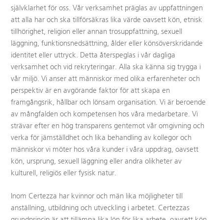
självklarhet för oss. Vår verksamhet präglas av uppfattningen
att alla har och ska tillförsäkras lika värde oavsett kön, etnisk
tillhörighet, religion eller annan trosuppfattning, sexuell
läggning, funktionsnedsättning, ålder eller könsöverskridande
identitet eller uttryck. Detta återspeglas i vår dagliga
verksamhet och vid rekryteringar. Alla ska känna sig trygga i
vår miljö. Vi anser att människor med olika erfarenheter och
perspektiv är en avgörande faktor för att skapa en
framgångsrik, hållbar och lönsam organisation. Vi är beroende
av mångfalden och kompetensen hos våra medarbetare. Vi
strävar efter en hög transparens gentemot vår omgivning och
verka för jämställdhet och lika behandling av kollegor och
människor vi möter hos våra kunder i våra uppdrag, oavsett
kön, ursprung, sexuell läggning eller andra olikheter av
kulturell, religiös eller fysisk natur.
Inom Certezza har kvinnor och män lika möjligheter till
anställning, utbildning och utveckling i arbetet. Certezzas
grundprincip är att tillämpa lika lön för lika arbete, oavsett kön.