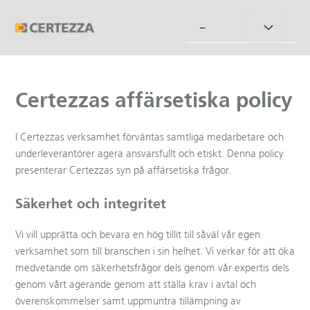
Hoppa
till
Slå
–
innehåll
på/av
meny
Certezzas affärsetiska policy
I Certezzas verksamhet förväntas samtliga medarbetare och
underleverantörer agera ansvarsfullt och etiskt. Denna policy
presenterar Certezzas syn på affärsetiska frågor.
Säkerhet och integritet
Vi vill upprätta och bevara en hög tillit till såväl vår egen
verksamhet som till branschen i sin helhet. Vi verkar för att öka
medvetande om säkerhetsfrågor dels genom vår expertis dels
genom vårt agerande genom att ställa krav i avtal och
överenskommelser samt uppmuntra tillämpning av