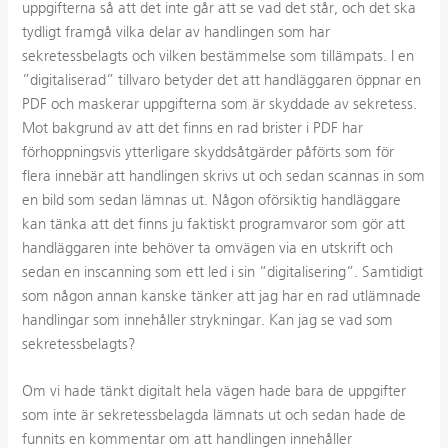
uppgifterna så att det inte går att se vad det står, och det ska
tydligt framgå vilka delar av handlingen som har
sekretessbelagts och vilken bestämmelse som tillämpats. I en
”digitaliserad” tillvaro betyder det att handläggaren öppnar en
PDF och maskerar uppgifterna som är skyddade av sekretess.
Mot bakgrund av att det finns en rad brister i PDF har
förhoppningsvis ytterligare skyddsåtgärder påförts som för
flera innebär att handlingen skrivs ut och sedan scannas in som
en bild som sedan lämnas ut. Någon oförsiktig handläggare
kan tänka att det finns ju faktiskt programvaror som gör att
handläggaren inte behöver ta omvägen via en utskrift och
sedan en inscanning som ett led i sin ”digitalisering”. Samtidigt
som någon annan kanske tänker att jag har en rad utlämnade
handlingar som innehåller strykningar. Kan jag se vad som
sekretessbelagts?
Om vi hade tänkt digitalt hela vägen hade bara de uppgifter
som inte är sekretessbelagda lämnats ut och sedan hade de
funnits en kommentar om att handlingen innehåller