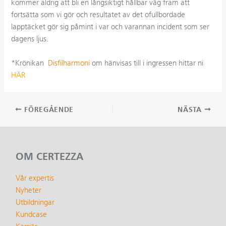
kommer aldrig att bli en långsiktigt hållbar väg fram att
fortsätta som vi gör och resultatet av det ofullbordade
lapptäcket gör sig påmint i var och varannan incident som ser
dagens ljus.
*Krönikan
Disfilharmoni
om hänvisas till i ingressen hittar ni
HÄR
Inläggsnavigering
FÖREGÅENDE
NÄSTA
OM CERTEZZA
Vår expertis
Nyheter
Utbildningar
Kundcase