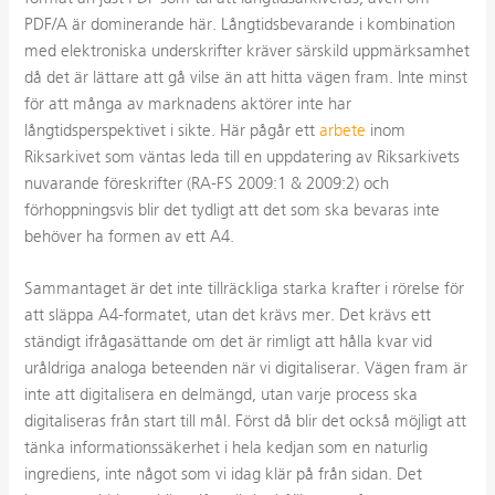
PDF/A är dominerande här. Långtidsbevarande i kombination
med elektroniska underskrifter kräver särskild uppmärksamhet
då det är lättare att gå vilse än att hitta vägen fram. Inte minst
för att många av marknadens aktörer inte har
långtidsperspektivet i sikte. Här pågår ett
arbete
inom
Riksarkivet som väntas leda till en uppdatering av Riksarkivets
nuvarande föreskrifter (RA-FS 2009:1 & 2009:2) och
förhoppningsvis blir det tydligt att det som ska bevaras inte
behöver ha formen av ett A4.
Sammantaget är det inte tillräckliga starka krafter i rörelse för
att släppa A4-formatet, utan det krävs mer. Det krävs ett
ständigt ifrågasättande om det är rimligt att hålla kvar vid
uråldriga analoga beteenden när vi digitaliserar. Vägen fram är
inte att digitalisera en delmängd, utan varje process ska
digitaliseras från start till mål. Först då blir det också möjligt att
tänka informationssäkerhet i hela kedjan som en naturlig
ingrediens, inte något som vi idag klär på från sidan. Det