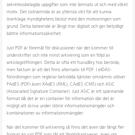
sekretessbelagda uppgifter som inte lämnats ut och med vilket
motiv. Det sistnämnda är av yttersta vikt för att kunna
överklaga myndighetens beslut med den motiveringen som
grund. Detta beteende är långt mer digitalt och ger betydligt
bättre informationssäkerhet.
Just PDF är föremål för diskussioner när det kommer till
underskrifter och inte minst arkivering som en följd av
arkivlagstiftningen. Detta är ofta ett huvudbry hos berörda,
men faktum är att det finns alternativ till PDF. I eIDAS-
förordningen som reglerar betrodda tjänster omnämns utöver
PAdES (PDF) även XAdES (XML), CAdES (CMS) och ASiC
(Associated Signature Container). Just ASiC är ett spännande
format då det är en container för information där det är
möjligt att skriva under större informationsmängder och
kombinationer av informationsmängder.
När det kommer till arkivering så finns det även där långt fler
format än just PDF som tål att långtidsarkiveras, även om