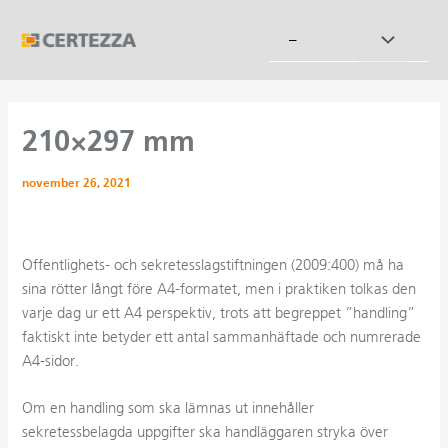
Hoppa
till
Slå
–
innehåll
på/av
meny
210×297 mm
november 26, 2021
Offentlighets- och sekretesslagstiftningen (2009:400) må ha
sina rötter långt före A4-formatet, men i praktiken tolkas den
varje dag ur ett A4 perspektiv, trots att begreppet ”handling”
faktiskt inte betyder ett antal sammanhäftade och numrerade
A4-sidor.
Om en handling som ska lämnas ut innehåller
sekretessbelagda uppgifter ska handläggaren stryka över