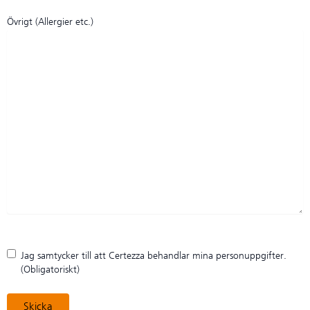
Övrigt (Allergier etc.)
Samtycke
Jag samtycker till att Certezza behandlar mina personuppgifter.
personuppgifter
(Obligatoriskt)
(Obligatoriskt)