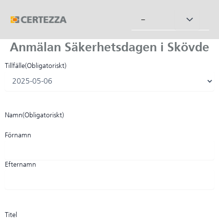
Hoppa
till
Slå
–
innehåll
på/av
Anmälan Säkerhetsdagen i Skövde
meny
Tillfälle
(Obligatoriskt)
Namn
(Obligatoriskt)
Förnamn
Efternamn
Titel