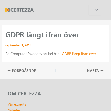
Hoppa
till
Slå
–
innehåll
på/av
meny
GDPR långt ifrån över
september 3, 2018
Se Computer Swedens artikel här:
GDRP långt ifrån över
Inläggsnavigering
FÖREGÅENDE
NÄSTA
OM CERTEZZA
Vår expertis
Nyheter