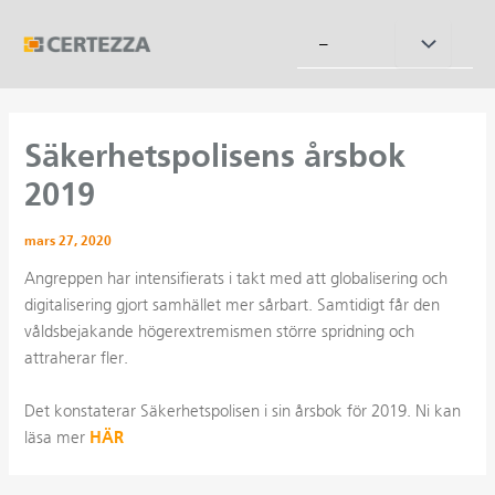
Hoppa
till
Slå
–
innehåll
på/av
meny
Säkerhetspolisens årsbok
2019
mars 27, 2020
Angreppen har intensifierats i takt med att globalisering och
digitalisering gjort samhället mer sårbart. Samtidigt får den
våldsbejakande högerextremismen större spridning och
attraherar fler.
Det konstaterar Säkerhetspolisen i sin årsbok för 2019. Ni kan
HÄR
läsa mer