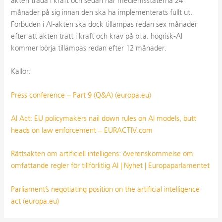
akten träda i kraft och sedan har medlemsstaterna 24
månader på sig innan den ska ha implementerats fullt ut.
Förbuden i AI-akten ska dock tillämpas redan sex månader
efter att akten trätt i kraft och krav på bl.a. högrisk-AI
kommer börja tillämpas redan efter 12 månader.
Källor:
Press conference – Part 9 (Q&A) (europa.eu)
AI Act: EU policymakers nail down rules on AI models, butt
heads on law enforcement – EURACTIV.com
Rättsakten om artificiell intelligens: överenskommelse om
omfattande regler för tillförlitlig AI | Nyhet | Europaparlamentet
Parliament’s negotiating position on the artificial intelligence
act (europa.eu)