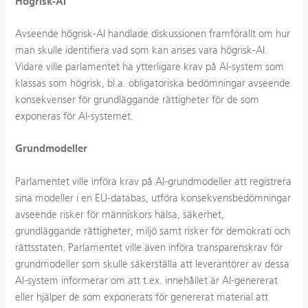
Högrisk-AI
Avseende högrisk-AI handlade diskussionen framförallt om hur
man skulle identifiera vad som kan anses vara högrisk-AI.
Vidare ville parlamentet ha ytterligare krav på AI-system som
klassas som högrisk, bl.a. obligatoriska bedömningar avseende
konsekvenser för grundläggande rättigheter för de som
exponeras för AI-systemet.
Grundmodeller
Parlamentet ville införa krav på AI-grundmodeller att registrera
sina modeller i en EU-databas, utföra konsekvensbedömningar
avseende risker för människors hälsa, säkerhet,
grundläggande rättigheter, miljö samt risker för demokrati och
rättsstaten. Parlamentet ville även införa transparenskrav för
grundmodeller som skulle säkerställa att leverantörer av dessa
AI-system informerar om att t.ex. innehållet är AI-genererat
eller hjälper de som exponerats för genererat material att