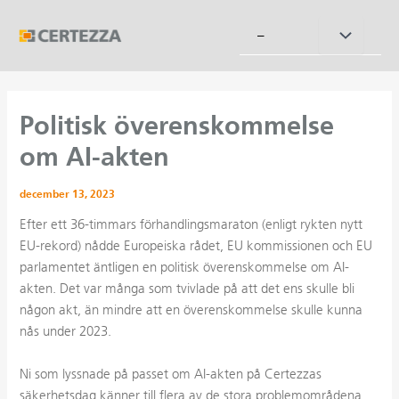
Hoppa
till
Slå
–
innehåll
på/av
meny
Politisk överenskommelse
om AI-akten
december 13, 2023
Efter ett 36-timmars förhandlingsmaraton (enligt rykten nytt
EU-rekord) nådde Europeiska rådet, EU kommissionen och EU
parlamentet äntligen en politisk överenskommelse om AI-
akten. Det var många som tvivlade på att det ens skulle bli
någon akt, än mindre att en överenskommelse skulle kunna
nås under 2023.
Ni som lyssnade på passet om AI-akten på Certezzas
säkerhetsdag känner till flera av de stora problemområdena.