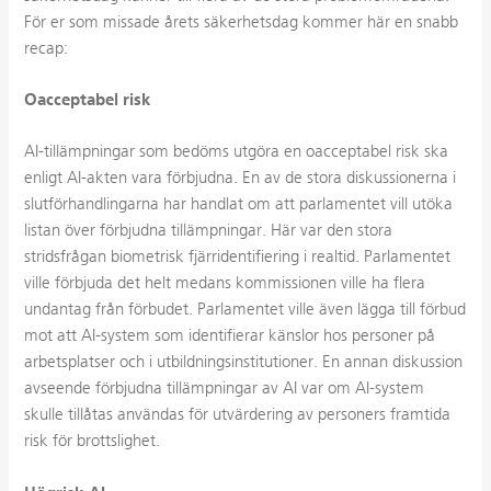
För er som missade årets säkerhetsdag kommer här en snabb
recap:
Oacceptabel risk
AI-tillämpningar som bedöms utgöra en oacceptabel risk ska
enligt AI-akten vara förbjudna. En av de stora diskussionerna i
slutförhandlingarna har handlat om att parlamentet vill utöka
listan över förbjudna tillämpningar. Här var den stora
stridsfrågan biometrisk fjärridentifiering i realtid. Parlamentet
ville förbjuda det helt medans kommissionen ville ha flera
undantag från förbudet. Parlamentet ville även lägga till förbud
mot att AI-system som identifierar känslor hos personer på
arbetsplatser och i utbildningsinstitutioner. En annan diskussion
avseende förbjudna tillämpningar av AI var om AI-system
skulle tillåtas användas för utvärdering av personers framtida
risk för brottslighet.