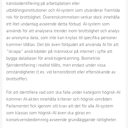
känsloidentifiering på arbetsplatsen eller
utbildningsinstitutioner och AI-system som utvärderar framtida
risk för brottslighet. Överenskommelsen verkar dock innehålla
ett litet undantag avseende detta förbud. AI-system som
används för att analysera trender inom brottslighet och analys
av anonyma data, som inte kan knytas till specifika personer
kommer tillåtas. Det blir även förbjudet att använda AI för att
”skrapa” ansiktsbilder på människor på internet i syfte att
bygga databaser för ansiktsigenkänning. Biometrisk
fjärridentifiering i realtid tillåts, men endast under vissa
omständigheter (t.ex. vid terroristbrott eller eftersökande av
brottsoffer).
För att identifiera vad som ska falla under kategorin högrisk-AI
kommer AI-akten innehålla kriterier och högrisk-områden.
Parlamentet fick igenom sitt krav att det för alla AI-system
som klassas som högrisk-AI även ska göras en
konsekvensbedömning avseende grundläggande rättigheter.