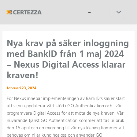
Hoppa
till
Slå
–
innehåll
på/av
meny
Nya krav på säker inloggning
med BankID från 1 maj 2024
– Nexus Digital Access klarar
kraven!
februari 23, 2024
För Nexus innebär implementeringen av BankID:s säker start
att vi nu uppdaterar vårt stöd i GO Authentication och i vår
programvara Digital Access för att möta de nya kraven. Vår
nuvarande tjänst GO Authentication kommer att tas ur bruk
den 15 april och en migrering till vår nya lösning kommer att
behövas om ni är kund hos oss och använder GO