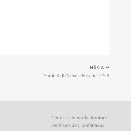
NÄSTA
Shibboleth Service Provider 2.5.5
Certezzas hemsida, förutom
certifikatsidan, omfattas av