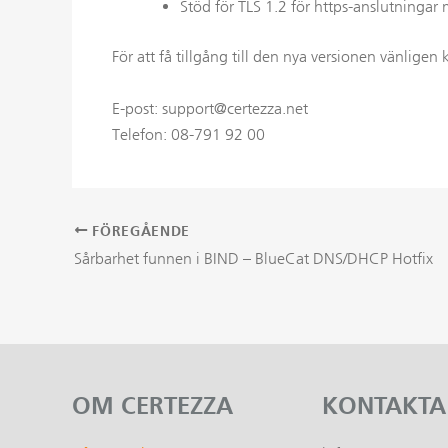
Stöd för TLS 1.2 för https-anslutningar 
För att få tillgång till den nya versionen vänlige
E-post: support@certezza.net
Telefon: 08-791 92 00
FÖREGÅENDE
Inläggsnavigering
Sårbarhet funnen i BIND – BlueCat DNS/DHCP Hotfix
OM CERTEZZA
KONTAKTA