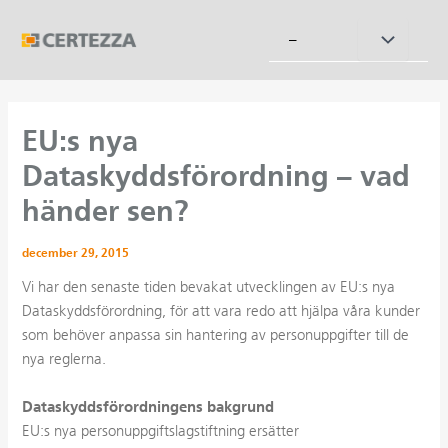
Hoppa
till
Slå
–
innehåll
på/av
meny
EU:s nya
Dataskyddsförordning – vad
händer sen?
december 29, 2015
Vi har den senaste tiden bevakat utvecklingen av EU:s nya
Dataskyddsförordning, för att vara redo att hjälpa våra kunder
som behöver anpassa sin hantering av personuppgifter till de
nya reglerna.
Dataskyddsförordningens bakgrund
EU:s nya personuppgiftslagstiftning ersätter