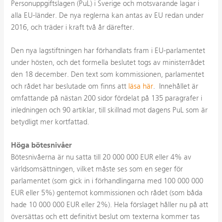
Personuppgiftslagen (PuL) i Sverige och motsvarande lagar i
alla EU-länder. De nya reglerna kan antas av EU redan under
2016, och träder i kraft två år därefter.
Den nya lagstiftningen har förhandlats fram i EU-parlamentet
under hösten, och det formella beslutet togs av ministerrådet
den 18 december. Den text som kommissionen, parlamentet
och rådet har beslutade om finns att
läsa här
. Innehållet är
omfattande på nästan 200 sidor fördelat på 135 paragrafer i
inledningen och 90 artiklar, till skillnad mot dagens PuL som är
betydligt mer kortfattad.
Höga bötesnivåer
Bötesnivåerna är nu satta till 20 000 000 EUR eller 4% av
världsomsättningen, vilket måste ses som en seger för
parlamentet (som gick in i förhandlingarna med 100 000 000
EUR eller 5%) gentemot kommissionen och rådet (som båda
hade 10 000 000 EUR eller 2%). Hela förslaget håller nu på att
översättas och ett definitivt beslut om texterna kommer tas