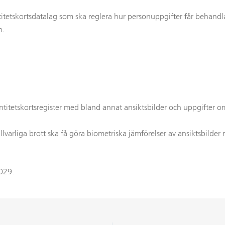
itetskortsdatalag som ska reglera hur personuppgifter får behandla
n.
ntitetskortsregister med bland annat ansiktsbilder och uppgifter om
lvarliga brott ska få göra biometriska jämförelser av ansiktsbilder 
2029.