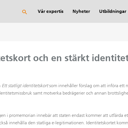
Sök
Vår expertis
Nyheter
Utbildningar
itetskort och en stärkt identit
n
Ett statligt identitetskort
som innehåller förslag om att införa ett nytt
identitetsmissbruk samt motverka bedrägerier och annan brottslighe
lagen i promemorian innebär att staten endast kommer att utfärda ett
 också innehålla den statliga e-legitimationen. Identitetskortet ko