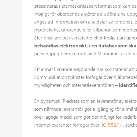
presenteras i ett maskinläsbart format som kan b
möjligt för oberoende aktörer att utföra sina upp
anges att Information om alla delar av fordonet, 
motorstyrka, utförande eller tillbehör, som monter
återförsäljare och verkstäder eller tredje part ge
behandlas elektroniskt, i en databas som ska
personuppgifterna i form av VIN-nummer är en rätt
Ett annat liknande avgörande har konstaterat att
kommunikationstjänster förfogar över hjälpmede
myndigheten och internetleverantören –
identifi
En dynamisk IP-adress som en leverantör av elekt
som nämnda leverantör gör tillgänglig för allmänh
över lagliga medel som gör det möjligt för vederb
internetleverantör förfogar över, (
C-582/14
, styck