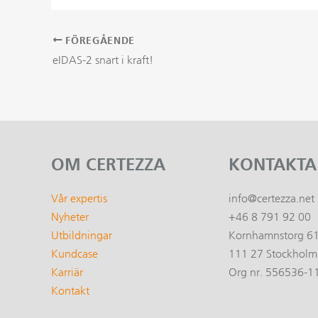
FÖREGÅENDE
Inläggsnavigering
eIDAS-2 snart i kraft!
OM CERTEZZA
KONTAKTA
Vår expertis
info@certezza.net
Nyheter
+46 8 791 92 00
Utbildningar
Kornhamnstorg 6
Kundcase
111 27 Stockholm
Karriär
Org nr. 556536-1
Kontakt