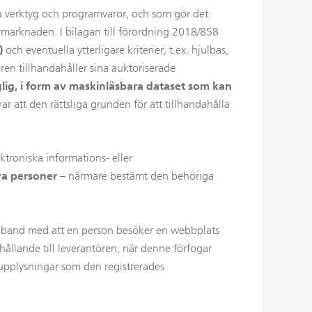
ka verktyg och programvaror, och som gör det
ermarknaden. I bilagan till förordning 2018/858
)
och eventuella ytterligare kriterier, t.ex. hjulbas,
aren tillhandahåller sina auktoriserade
nglig, i form av maskinläsbara dataset som kan
r att den rättsliga grunden för att tillhandahålla
troniska informations- eller
ra personer
– närmare bestämt den behöriga
samband med att en person besöker en webbplats
ållande till leverantören, när denne förfogar
 upplysningar som den registrerades