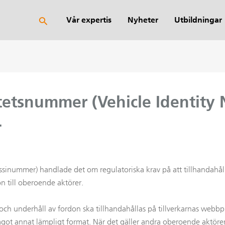
Sök
Vår expertis
Nyheter
Utbildningar
itetsnummer (Vehicle Identity 
.
 chassinummer) handlade det om regulatoriska krav på att tillhand
n till oberoende aktörer.
 underhåll av fordon ska tillhandahållas på tillverkarnas webbplat
något annat lämpligt format. När det gäller andra oberoende aktöre