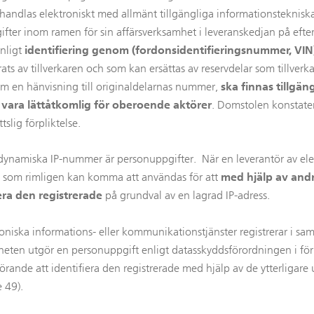
ehandlas elektroniskt med allmänt tillgängliga informationsteknis
gifter inom ramen för sin affärsverksamhet i leveranskedjan på eft
enligt
identifiering genom (fordonsidentifieringsnummer, VIN
ats av tillverkaren och som kan ersättas av reservdelar som tillverk
nom en hänvisning till originaldelarnas nummer,
ska finnas tillgä
 vara lättåtkomlig för oberoende aktörer
. Domstolen konstatera
slig förpliktelse.
 dynamiska IP-nummer är personuppgifter. När en leverantör av elek
l som rimligen kan komma att användas för att
med hjälp av and
era den registrerade
på grundval av en lagrad IP-adress.
roniska informations- eller kommunikationstjänster registrerar i 
eten utgör en personuppgift enligt datasskyddsförordningen i förh
örande att identifiera den registrerade med hjälp av de ytterligare
e 49).