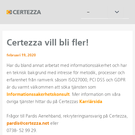
Hoppa
till
Slå
–
innehåll
på/av
meny
Certezza vill bli fler!
februari 19, 2020
Har du bland annat arbetat med informationssäkerhet och har
en teknisk bakgrund med intresse för metodik, processer och
erfarenhet från ramverk såsom ISO27000, PCI DSS och GDPR
är du varmt välkommen att söka tjänsten som
Informationssakerhetskonsult
.
Mer information om våra
Karriärsida
övriga tjänster hittar du på Certezzas
Frågor till Pardis Aenehband, rekryteringsansvarig på Certezza,
pardis@certezza.net
eller
0738- 52 99 29.