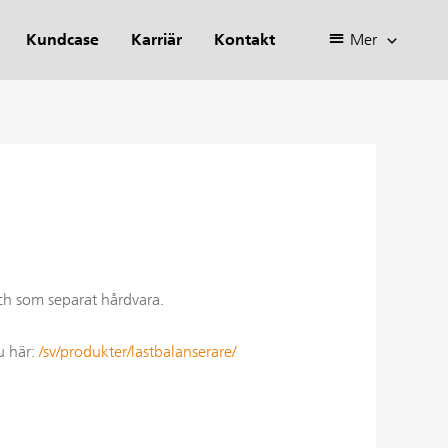
Kundcase
Karriär
Kontakt
Mer
och som separat hårdvara.
u här:
/sv/produkter/lastbalanserare/