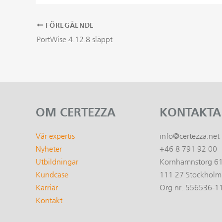
FÖREGÅENDE
Inläggsnavigering
PortWise 4.12.8 släppt
OM CERTEZZA
KONTAKTA
Vår expertis
info@certezza.net
Nyheter
+46 8 791 92 00
Utbildningar
Kornhamnstorg 6
Kundcase
111 27 Stockholm
Karriär
Org nr. 556536-1
Kontakt