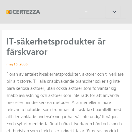
Hoppa
till
Slå
–
innehåll
på/av
meny
IT-säkerhetsprodukter är
färskvaror
maj 15, 2006
Floran av antalet it-säkerhetsprodukter, aktörer och tillverkare
blir allt större. Till alla snabbväxande branscher söker sig inte
bara seriösa aktörer, utan också aktörer som förväntar sig
snabb avkastning och aktörer som inte räds för att använda
mer eller mindre seriösa metoder. Alla mer eller mindre
relevanta hotbilder som trummas ut i rask takt parallellt med
allt fler vinklade undersökningar har väl inte undgått någon.
Enda syftet med detta är att göra tillverkaren hörd och sprida
ett budskap som direkt eller indirekt talar för deras produkt.