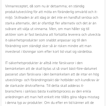
Vinnarreceptet, då som nu är detsamma; en ständig
produktutveckling för att möta en föränderlig omvärld och it-
miljö. Skillnaden är att idag är det inte en handfull seriösa och
starka alternativ, det är ofantligt fler alternativ och det är än
svårare att välja ut vinnarna. Men, om man håller sig till
aktörer som är fast beslutna att fortsätta leverera och utveckla
it-säkerhetsprodukter som snabbt anpassar sig till den
förändring som ständigt sker så är risken mindre att man
investerat i lösningar som efter kort tid visat sig värdelösa.
IT-säkerhetsprodukter är alltså inte färskvaror i den
bemärkelsen att de skall bytas ut så snart bäst-före-datumet
passerat utan färskvara i den bemärkelsen att de intar en hög
utvecklings- och förändringstakt där hotbilder och kundkrav är
de starkaste drivkrafterna. Till detta skall adderas it-
branschens i särklass bästa kvalitetsprocess av den enkla
anledningen att man helt enkelt inte tillåts göra några misstag
i denna typ av produkter. Om du efter en tid känner att de