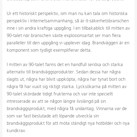
Ur ett historiskt perspektiv, om man nu kan tala om historiska
perspektiv i Internetsammanhang, så är it-säkerhetsbranschen
inne i sin andra kraftiga uppgång. I en tillbakablick till mitten av
90-talet när branschen växte explosionsartat ser man flera
paralleller till den uppgång vi upplever idag. Brandväggen är en
komponent som tydligt exemplifierar detta.
I mitten av 90-talet fanns det en handfull seriösa och starka
alternativ till brandväggsprodukter. Sedan dessa har några
slagits ut, några har blivit uppköpta, några har tynat bort och
några få har vuxit sig riktigt starka. Lycksökarna på mitten av
90-talet skördade tidigt frukterna och var inte speciellt
intresserade av att se någon längre livslängd på sin
brandväggsprodukt, med några få undantag. Vinnarna var de
som var fast beslutade att löpande utveckla sin
brandväggsprodukt för att möta ständigt nya hotbilder och nya
kundkrav.