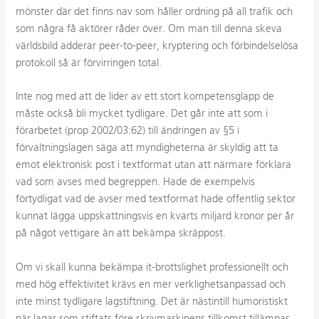
mönster där det finns nav som håller ordning på all trafik och
som några få aktörer råder över. Om man till denna skeva
världsbild adderar peer-to-peer, kryptering och förbindelselösa
protokoll så är förvirringen total.
Inte nog med att de lider av ett stort kompetensglapp de
måste också bli mycket tydligare. Det går inte att som i
förarbetet (prop 2002/03:62) till ändringen av §5 i
förvaltningslagen säga att myndigheterna är skyldig att ta
emot elektronisk post i textformat utan att närmare förklara
vad som avses med begreppen. Hade de exempelvis
förtydligat vad de avser med textformat hade offentlig sektor
kunnat lägga uppskattningsvis en kvarts miljard kronor per år
på något vettigare än att bekämpa skräppost.
Om vi skall kunna bekämpa it-brottslighet professionellt och
med hög effektivitet krävs en mer verklighetsanpassad och
inte minst tydligare lagstiftning. Det är nästintill humoristiskt
när lagar som stiftats före skrivmaskinens tillkomst tillämpas