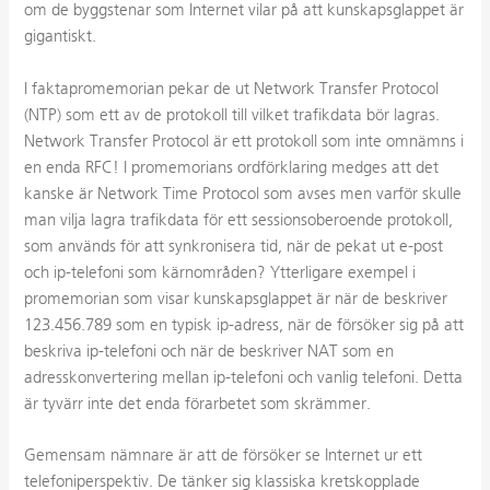
om de byggstenar som Internet vilar på att kunskapsglappet är
gigantiskt.
I faktapromemorian pekar de ut Network Transfer Protocol
(NTP) som ett av de protokoll till vilket trafikdata bör lagras.
Network Transfer Protocol är ett protokoll som inte omnämns i
en enda RFC! I promemorians ordförklaring medges att det
kanske är Network Time Protocol som avses men varför skulle
man vilja lagra trafikdata för ett sessionsoberoende protokoll,
som används för att synkronisera tid, när de pekat ut e-post
och ip-telefoni som kärnområden? Ytterligare exempel i
promemorian som visar kunskapsglappet är när de beskriver
123.456.789 som en typisk ip-adress, när de försöker sig på att
beskriva ip-telefoni och när de beskriver NAT som en
adresskonvertering mellan ip-telefoni och vanlig telefoni. Detta
är tyvärr inte det enda förarbetet som skrämmer.
Gemensam nämnare är att de försöker se Internet ur ett
telefoniperspektiv. De tänker sig klassiska kretskopplade