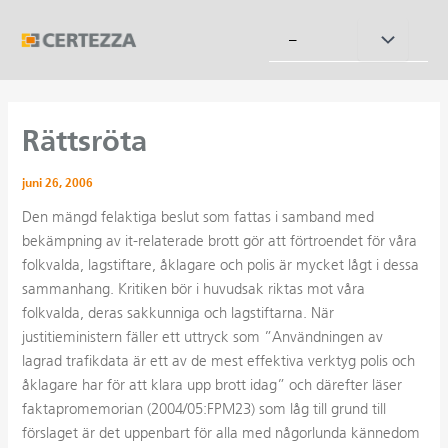
Hoppa
till
Slå
–
innehåll
på/av
meny
Rättsröta
juni 26, 2006
Den mängd felaktiga beslut som fattas i samband med
bekämpning av it-relaterade brott gör att förtroendet för våra
folkvalda, lagstiftare, åklagare och polis är mycket lågt i dessa
sammanhang. Kritiken bör i huvudsak riktas mot våra
folkvalda, deras sakkunniga och lagstiftarna. När
justitieministern fäller ett uttryck som ”Användningen av
lagrad trafikdata är ett av de mest effektiva verktyg polis och
åklagare har för att klara upp brott idag” och därefter läser
faktapromemorian (2004/05:FPM23) som låg till grund till
förslaget är det uppenbart för alla med någorlunda kännedom