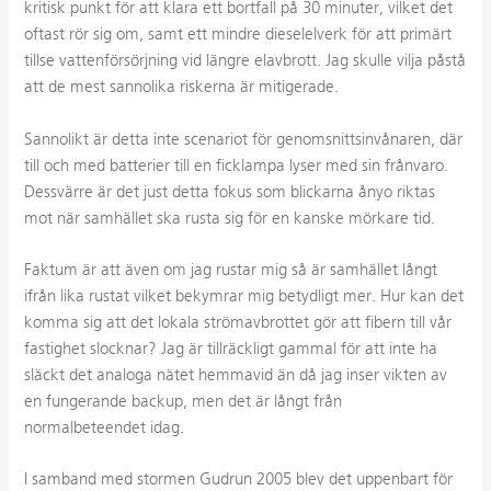
kritisk punkt för att klara ett bortfall på 30 minuter, vilket det
oftast rör sig om, samt ett mindre dieselelverk för att primärt
tillse vattenförsörjning vid längre elavbrott. Jag skulle vilja påstå
att de mest sannolika riskerna är mitigerade.
Sannolikt är detta inte scenariot för genomsnittsinvånaren, där
till och med batterier till en ficklampa lyser med sin frånvaro.
Dessvärre är det just detta fokus som blickarna ånyo riktas
mot när samhället ska rusta sig för en kanske mörkare tid.
Faktum är att även om jag rustar mig så är samhället långt
ifrån lika rustat vilket bekymrar mig betydligt mer. Hur kan det
komma sig att det lokala strömavbrottet gör att fibern till vår
fastighet slocknar? Jag är tillräckligt gammal för att inte ha
släckt det analoga nätet hemmavid än då jag inser vikten av
en fungerande backup, men det är långt från
normalbeteendet idag.
I samband med stormen Gudrun 2005 blev det uppenbart för