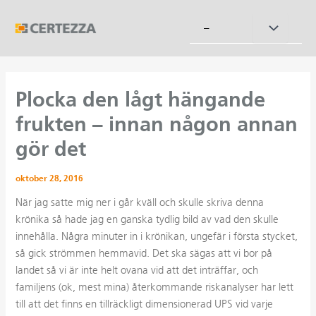
Hoppa
till
Slå
–
innehåll
på/av
meny
Plocka den lågt hängande
frukten – innan någon annan
gör det
oktober 28, 2016
När jag satte mig ner i går kväll och skulle skriva denna
krönika så hade jag en ganska tydlig bild av vad den skulle
innehålla. Några minuter in i krönikan, ungefär i första stycket,
så gick strömmen hemmavid. Det ska sägas att vi bor på
landet så vi är inte helt ovana vid att det inträffar, och
familjens (ok, mest mina) återkommande riskanalyser har lett
till att det finns en tillräckligt dimensionerad UPS vid varje