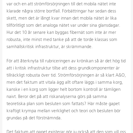
var och en att strömförsörjningen till det mobila nätet inte
klarade några större bortfall. Förbättringar har sedan dess
skett, men det är långt kvar innan det mobila nätet är lika
tillförlitligt som det analoga nätet var under sina glansdagar.
Hur det 10 år senare kan byggas fibernät som inte är mer
robusta, inte minst med tanke på att de torde klassas som
samhällskritisk infrastruktur, är skrämmande.
För att återknyta till rubriceringen av krönikan så är det hög tid
att i kritisk infrastruktur tillse att dess grundkomponenter är
tillräckligt robusta över tid. Strömförsörjningen är så klart A&O,
men det faktum att vitala ägg allt oftare läggs i samma korg,
kanske i en korg som ligger helt bortom kontroll är tämligen
naivt. Beror det på att riskanalyserna görs på samma
teoretiska plan som besluten som fattats? Här måste gapet
kraftigt krympa mellan verklighet och teori och besluten bör
grundas på det förstnämnda.
Det faktum att gapet existerar gör ju också att den som vill oss