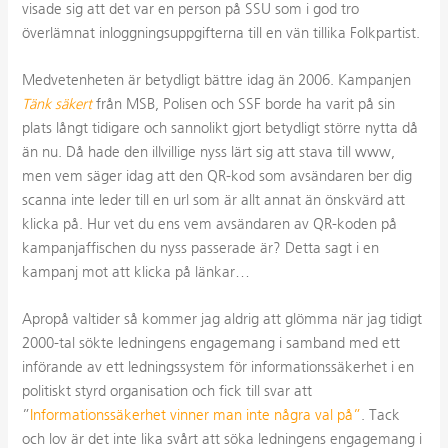
visade sig att det var en person på SSU som i god tro
överlämnat inloggningsuppgifterna till en vän tillika Folkpartist.
Medvetenheten är betydligt bättre idag än 2006. Kampanjen
Tänk säkert
från MSB, Polisen och SSF borde ha varit på sin
plats långt tidigare och sannolikt gjort betydligt större nytta då
än nu. Då hade den illvillige nyss lärt sig att stava till www,
men vem säger idag att den QR-kod som avsändaren ber dig
scanna inte leder till en url som är allt annat än önskvärd att
klicka på. Hur vet du ens vem avsändaren av QR-koden på
kampanjaffischen du nyss passerade är? Detta sagt i en
kampanj mot att klicka på länkar…
Apropå valtider så kommer jag aldrig att glömma när jag tidigt
2000-tal sökte ledningens engagemang i samband med ett
införande av ett ledningssystem för informationssäkerhet i en
politiskt styrd
organisation och fick
till svar att
”
Informationssäkerhet vinner man inte några val på”
. Tack
och lov är det inte lika svårt att söka ledningens engagemang i