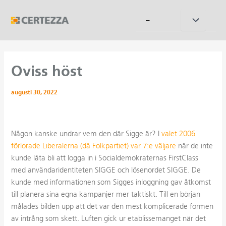
Hoppa
till
Slå
–
innehåll
på/av
meny
Oviss höst
augusti 30, 2022
Någon kanske undrar vem den där Sigge är? I
valet 2006
förlorade Liberalerna (då Folkpartiet) var 7:e väljare
när de inte
kunde låta bli att logga in i Socialdemokraternas FirstClass
med användaridentiteten SIGGE och lösenordet SIGGE. De
kunde med informationen som Sigges inloggning gav åtkomst
till planera sina egna kampanjer mer taktiskt. Till en början
målades bilden upp att det var den mest komplicerade formen
av intrång som skett. Luften gick ur etablissemanget när det