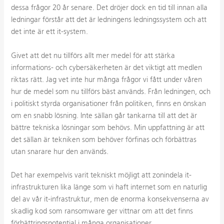
dessa frågor 20 år senare. Det dröjer dock en tid till innan alla
ledningar förstår att det är ledningens ledningssystem och att
det inte är ett it-system.
Givet att det nu tillförs allt mer medel för att stärka
informations- och cybersäkerheten är det viktigt att medlen
riktas rätt. Jag vet inte hur många frågor vi fått under våren
hur de medel som nu tillförs bäst används. Från ledningen, och
i politiskt styrda organisationer från politiken, finns en önskan
om en snabb lösning. Inte sällan går tankarna till att det är
bättre tekniska lösningar som behövs. Min uppfattning är att
det sällan är tekniken som behöver förfinas och förbättras
utan snarare hur den används.
Det har exempelvis varit tekniskt möjligt att zonindela it-
infrastrukturen lika länge som vi haft internet som en naturlig
del av vår it-infrastruktur, men de enorma konsekvenserna av
skadlig kod som ransomware ger vittnar om att det finns
förbättringspotential i många organisationer.