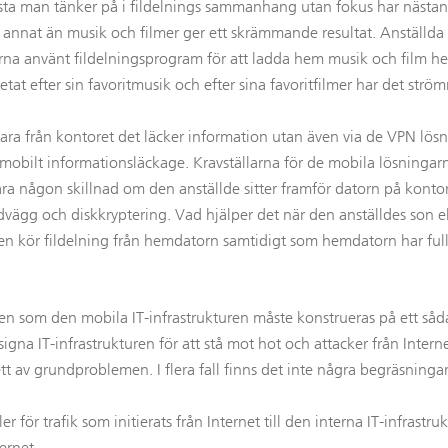
örsta man tänker på i fildelnings sammanhang utan fokus har nästan
 annat än musik och filmer ger ett skrämmande resultat. Anställda i
kerna använt fildelningsprogram för att ladda hem musik och film h
etat efter sin favoritmusik och efter sina favoritfilmer har det strö
bara från kontoret det läcker information utan även via de VPN lösn
 mobilt informationsläckage. Kravställarna för de mobila lösningarna 
 vara någon skillnad om den anställde sitter framför datorn på konto
ägg och diskkryptering. Vad hjälper det när den anställdes son ell
n kör fildelning från hemdatorn samtidigt som hemdatorn har fullst
uren som den mobila IT-infrastrukturen måste konstrueras på ett så
signa IT-infrastrukturen för att stå mot hot och attacker från Intern
 ett av grundproblemen. I flera fall finns det inte några begräsningar
r för trafik som initierats från Internet till den interna IT-infrast
ternet.