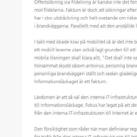
Offertsökning via fildelning är kanske inte det f
mot fildelarna. Faktum är dock att sökningar efter
har i stor utsträckning och helt ovetande om ris
i brandväggarna. Parallellt med att den anställde l
I takt med ökade krav på mobilitet så är det inte 
ett mobilt leverne utan också lagt grunden till ett
mobila lösningen skall klara allt. ”Det skall inte
hörsammat skydd såsom antivirus, personlig brandv
personliga brandväggen ställt och sedan gladelige
Informationsläckaget är ett faktum.
Lärdomen är att så väl den interna IT-infrastrukt
till informationsläckage. Fokus har legat på att de
från den interna IT-infrastrukturen till Internet är
Den försiktighet som råder när man definierar regle
för trafik från den interna IT-infrastrukturen till In