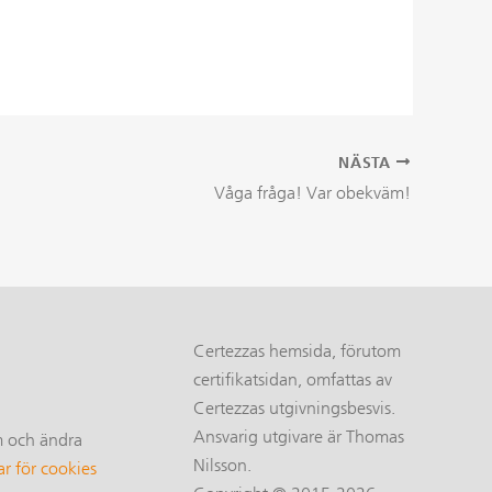
NÄSTA
Våga fråga! Var obekväm!
Certezzas hemsida, förutom
certifikatsidan, omfattas av
Certezzas utgivningsbesvis.
Ansvarig utgivare är Thomas
m och ändra
Nilsson.
ar för cookies