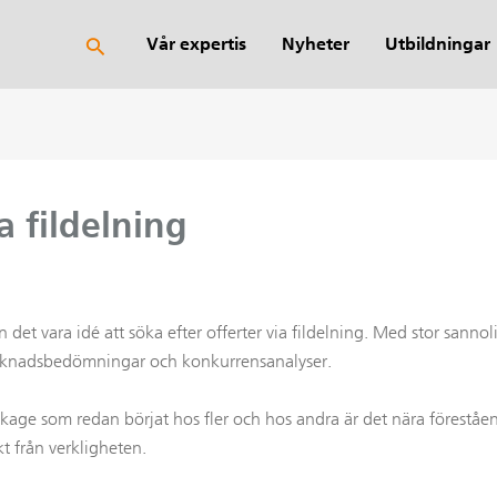
Sök
Vår expertis
Nyheter
Utbildningar
a fildelning
 det vara idé att söka efter offerter via fildelning. Med stor sannolik
marknadsbedömningar och konkurrensanalyser.
ckage som redan börjat hos fler och hos andra är det nära föreståe
t från verkligheten.