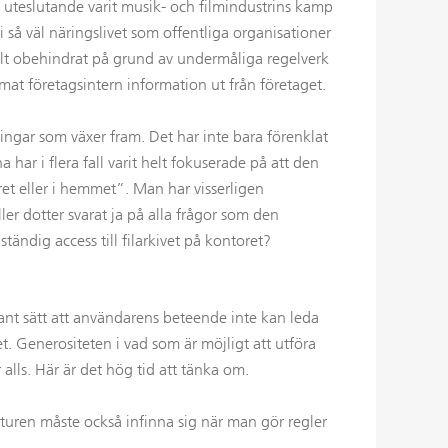
 uteslutande varit musik- och filmindustrins kamp
 så väl näringslivet som offentliga organisationer
elt obehindrat på grund av undermåliga regelverk
mmat företagsintern information ut från företaget.
ingar som växer fram. Det har inte bara förenklat
har i flera fall varit helt fokuserade på att den
ret eller i hemmet”. Man har visserligen
er dotter svarat ja på alla frågor som den
ändig access till filarkivet på kontoret?
dant sätt att användarens beteende inte kan leda
et. Generositeten i vad som är möjligt att utföra
 alls. Här är det hög tid att tänka om.
rukturen måste också infinna sig när man gör regler