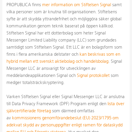
PROPUBLICA finns
mer information om Stiftelsen Signal
samt
vilka personer som är knutna till organisationen. Stiftelsens
syfte är att skydda yttrandefrihet och möjliggöra säker global
kommunikation genom teknik baserat på öppen källkod.
Stiftelsen Signal har ett dotterbolag som heter Signal
Messenger Limited Liability company (LLC) som grundades
samtidigt som Stiftelsen Signal. Ett LLC är en bolagsform som
finns i flera amerikanska delstater och
kan beskrivas som en
hybrid mellan ett svenskt aktiebolag och handelsbolag
. Signal
Messenger LLC är ansvarigt för utvecklingen av
meddelandeapplikationen Signal och
Signal protokollet
som
medger totalsträckskryptering.
Varken Stiftelsen Signal eller Signal Messenger LLC är anslutna
till Data Privacy Framework (DPF) Program enligt den
lista över
självcertifierade företag
som därmed omfattas
av
kommissionens genomförandebeslut (EU) 2023/1795 om
adekvat skydd av personuppgifter enligt ramen för dataskydd
mellan EU och Förenta staterna
. Hur mycket den