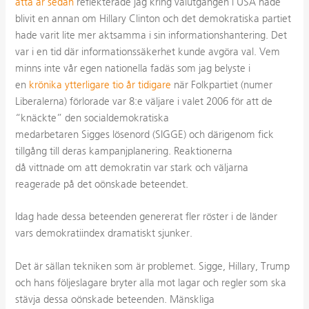
åtta år sedan
reflekterade jag kring valutgången i USA hade
blivit en annan om Hillary Clinton och det demokratiska partiet
hade varit lite mer aktsamma i sin informationshantering. Det
var i en tid där informationssäkerhet kunde avgöra val. Vem
minns inte vår egen nationella fadäs som jag belyste i
en
krönika ytterligare tio år tidigare
när Folkpartiet (numer
Liberalerna) förlorade var 8:e väljare i valet 2006 för att de
“knäckte” den socialdemokratiska
medarbetaren Sigges lösenord (SIGGE) och därigenom fick
tillgång till deras kampanjplanering. Reaktionerna
då vittnade om att demokratin var stark och väljarna
reagerade på det oönskade beteendet.
Idag hade dessa beteenden genererat fler röster i de länder
vars demokratiindex dramatiskt sjunker.
Det är sällan tekniken som är problemet. Sigge, Hillary, Trump
och hans följeslagare bryter alla mot lagar och regler som ska
stävja dessa oönskade beteenden. Mänskliga