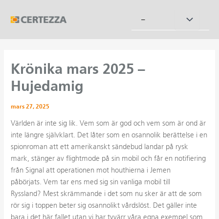
Hoppa
till
Slå
–
innehåll
på/av
meny
Krönika mars 2025 –
Hujedamig
mars 27, 2025
Världen är inte sig lik. Vem som är god och vem som är ond är
inte längre självklart. Det låter som en osannolik berättelse i en
spionroman att ett amerikanskt sändebud landar på rysk
mark, stänger av flightmode på sin mobil och får en notifiering
från Signal att operationen mot houthierna i Jemen
påbörjats. Vem tar ens med sig sin vanliga mobil till
Ryssland? Mest skrämmande i det som nu sker är att de som
rör sig i toppen beter sig osannolikt vårdslöst. Det gäller inte
bara i det här fallet utan vi har tyvärr våra egna exempel som