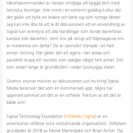
tillkortakommanden är nästan omöjliga att bygga bort med
tekniska lösningar. Inte minst i en extremt grabbig kultur där
det gäller att hylla sin ledare och bete sig som nyttiga idioter.
Jag kan inte låta bli att le åt diskussionen att en användning av
Signal kan äventyra att alla handlingar som borde diarieföras
kanske inte diarieförs. Vem tror på riktigt att följeslagarna ens
är medvetna om detta? De är sannolikt tränade i en helt
annan riktning. Här gäller det att agera i det dolda och
parallellt skapa ett narrativ som speglar något helt annat. Det
som sedan länge är grundbulten i redan ljusskygga stater.
Givetvis snurrar mycket av diskussionen just nu kring Signal.
Media beskriver det som en kommersiell app, några har
uppmärksammat att det är en stiftelse. Faktum är att det är
både och!
Signal Technology Foundation (
Stiftelsen Signal
) är en
amerikansk stiftelse (icke vinstdrivande organisation). Stiftelsen
grundades år 2018 av Moxie Marlinspike och Brian Acton. Via