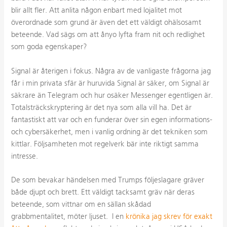
blir allt fler. Att anlita någon enbart med lojalitet mot
överordnade som grund är även det ett väldigt ohälsosamt
beteende. Vad sägs om att ånyo lyfta fram nit och redlighet
som goda egenskaper?
Signal är återigen i fokus. Några av de vanligaste frågorna jag
får i min privata sfär är huruvida Signal är säker, om Signal är
säkrare än Telegram och hur osäker Messenger egentligen är.
Totalsträckskryptering är det nya som alla vill ha. Det är
fantastiskt att var och en funderar över sin egen informations-
och cybersäkerhet, men i vanlig ordning är det tekniken som
kittlar. Följsamheten mot regelverk bär inte riktigt samma
intresse.
De som bevakar händelsen med Trumps följeslagare gräver
både djupt och brett. Ett väldigt tacksamt gräv när deras
beteende, som vittnar om en sällan skådad
grabbmentalitet, möter ljuset. I en
krönika jag skrev för exakt