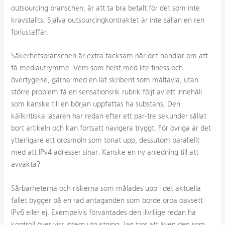
outsourcing branschen, är att ta bra betalt för det som inte
kravställts. Själva outsourcingkontraktet är inte sällan en ren
förlustaffär.
Säkerhetsbranschen är extra tacksam när det handlar om att
få mediautrymme. Vem som helst med lite finess och
övertygelse, gärna med en lat skribent som måltavla, utan
större problem få en sensationsrik rubrik följt av ett innehåll
som kanske till en början uppfattas ha substans. Den
källkritiska läsaren har redan efter ett par-tre sekunder sållat
bort artikeln och kan fortsatt navigera tryggt. För övriga är det
ytterligare ett orosmoln som tonat upp, dessutom parallellt
med att IPv4 adresser sinar. Kanske en ny anledning till att
avvakta?
Sårbarheterna och riskerna som målades upp i det aktuella
fallet bygger på en rad antaganden som borde oroa oavsett
IPv6 eller ej. Exempelvis förväntades den illvillige redan ha
kontroll över viss intern utrustning. Jag tror att även den som