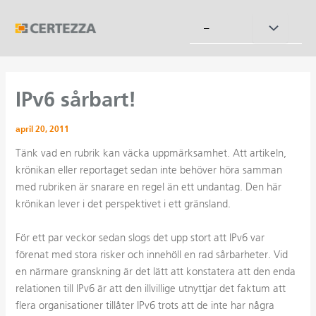
Hoppa
till
Slå
–
innehåll
på/av
meny
IPv6 sårbart!
april 20, 2011
Tänk vad en rubrik kan väcka uppmärksamhet. Att artikeln,
krönikan eller reportaget sedan inte behöver höra samman
med rubriken är snarare en regel än ett undantag. Den här
krönikan lever i det perspektivet i ett gränsland.
För ett par veckor sedan slogs det upp stort att IPv6 var
förenat med stora risker och innehöll en rad sårbarheter. Vid
en närmare granskning är det lätt att konstatera att den enda
relationen till IPv6 är att den illvillige utnyttjar det faktum att
flera organisationer tillåter IPv6 trots att de inte har några