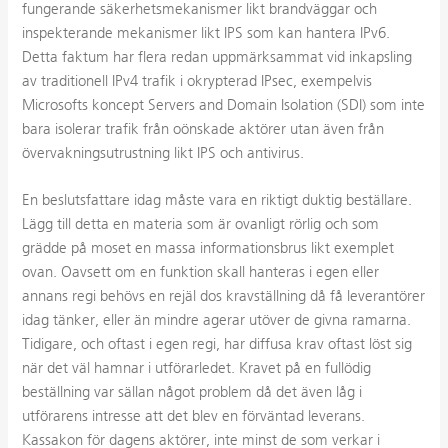
fungerande säkerhetsmekanismer likt brandväggar och
inspekterande mekanismer likt IPS som kan hantera IPv6.
Detta faktum har flera redan uppmärksammat vid inkapsling
av traditionell IPv4 trafik i okrypterad IPsec, exempelvis
Microsofts koncept Servers and Domain Isolation (SDI) som inte
bara isolerar trafik från oönskade aktörer utan även från
övervakningsutrustning likt IPS och antivirus.
En beslutsfattare idag måste vara en riktigt duktig beställare.
Lägg till detta en materia som är ovanligt rörlig och som
grädde på moset en massa informationsbrus likt exemplet
ovan. Oavsett om en funktion skall hanteras i egen eller
annans regi behövs en rejäl dos kravställning då få leverantörer
idag tänker, eller än mindre agerar utöver de givna ramarna.
Tidigare, och oftast i egen regi, har diffusa krav oftast löst sig
när det väl hamnar i utförarledet. Kravet på en fullödig
beställning var sällan något problem då det även låg i
utförarens intresse att det blev en förväntad leverans.
Kassakon för dagens aktörer, inte minst de som verkar i