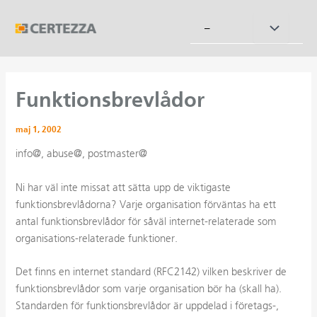
Hoppa
till
Slå
–
innehåll
på/av
meny
Funktionsbrevlådor
maj 1, 2002
info@, abuse@, postmaster@
Ni har väl inte missat att sätta upp de viktigaste
funktionsbrevlådorna? Varje organisation förväntas ha ett
antal funktionsbrevlådor för såväl internet-relaterade som
organisations-relaterade funktioner.
Det finns en internet standard (RFC2142) vilken beskriver de
funktionsbrevlådor som varje organisation bör ha (skall ha).
Standarden för funktionsbrevlådor är uppdelad i företags-,