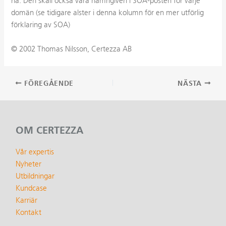
ha. Den skall också vara namngiven i SOA-posten för varje
domän (se tidigare alster i denna kolumn för en mer utförlig
förklaring av SOA)
© 2002 Thomas Nilsson, Certezza AB
Inläggsnavigering
FÖREGÅENDE
NÄSTA
OM CERTEZZA
Vår expertis
Nyheter
Utbildningar
Kundcase
Karriär
Kontakt