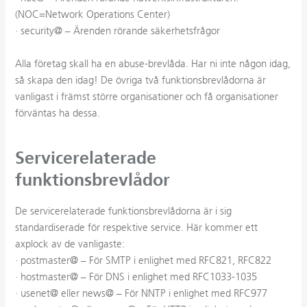
(NOC=Network Operations Center)
· security@ – Ärenden rörande säkerhetsfrågor
Alla företag skall ha en abuse-brevlåda. Har ni inte någon idag,
så skapa den idag! De övriga två funktionsbrevlådorna är
vanligast i främst större organisationer och få organisationer
förväntas ha dessa.
Servicerelaterade
funktionsbrevlådor
De servicerelaterade funktionsbrevlådorna är i sig
standardiserade för respektive service. Här kommer ett
axplock av de vanligaste:
· postmaster@ – För SMTP i enlighet med RFC821, RFC822
· hostmaster@ – För DNS i enlighet med RFC1033-1035
· usenet@ eller news@ – För NNTP i enlighet med RFC977