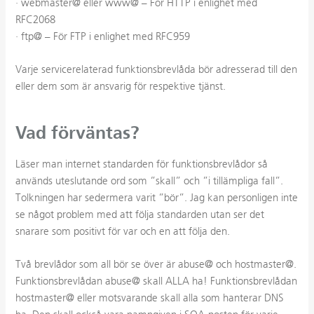
· webmaster@ eller www@ – För HTTP i enlighet med
RFC2068
· ftp@ – För FTP i enlighet med RFC959
Varje servicerelaterad funktionsbrevlåda bör adresserad till den
eller dem som är ansvarig för respektive tjänst.
Vad förväntas?
Läser man internet standarden för funktionsbrevlådor så
används uteslutande ord som ”skall” och ”i tillämpliga fall”.
Tolkningen har sedermera varit ”bör”. Jag kan personligen inte
se något problem med att följa standarden utan ser det
snarare som positivt för var och en att följa den.
Två brevlådor som all bör se över är abuse@ och hostmaster@.
Funktionsbrevlådan abuse@ skall ALLA ha! Funktionsbrevlådan
hostmaster@ eller motsvarande skall alla som hanterar DNS