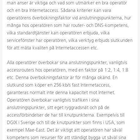
man anser är viktiga och vad som utmärker en bra operatör
och en bra Internetaccess. Sådana kriterier kan vara
operatörens överbokningsfaktor vid anslutningspunkterna, hur
många hos operatören som har router- och DNS-kompetens,
vilka standardtjänster kan operatören erbjuda, vilka
servicefönster har operatören, vilka verktyg erbjuds slutkunden
för att mäta kvaliten på Internetaccessen etc.
Alla operatörer överbokar sina anslutningspunkter, vanligtvis
accessrouters hos operatören, med en faktor på 1:2, 1:4, 1:8
etc. Denna överbokningsfaktor är för många okänd. En
slutkund som köper en 256 kb/s fast Internetaccess,
garanteras normalt inte denna kapacitet mot Internet.
Operatören överbokar vanligtvis trafiken i sina
anslutningspunkter, sitt eget ryggradsnät och på de
accessförbindelser de har till knutpunkterna. Exempelvis till
DGIX i Sverige och till de knutpunkter som finns i USA, som
exempel Mae-East. Det är viktigt att operatören har såväl
kompetens som resurser för att ständigt bygga ut såväl sina