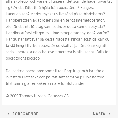
affärskollegor och vänner. Fungerar det som de hade förväntat
sig? Är det lätt att få hjälp från operatören? Fungerar
kundtjänsten? Är det mycket stillestånd på förbindelserna?
Har operatören axlat rollen som en seriös Internetoperatör,
eller är det ett företag som bedriver detta som en bisyssla?
Har dina affärskollegor bytt Internetoperatör nyligen? Varför?
När du har fått svar på dessa frågeställningar, först då kan du
ta ställning till vilken operatör du skall välja. Det lönar sig att
seriöst betrakta de olika leverantörerna istället för att falla för
operatörens lockrop.
Det seriösa operatören som siktar långsiktigt och har råd att
investera i rätt takt och på rätt sätt samt väljer kvalité före
tillströmning är en säker vinnare för slutkunden.
© 2000 Thomas Nilsson, Certezza AB
Inläggsnavigering
FÖREGÅENDE
NÄSTA