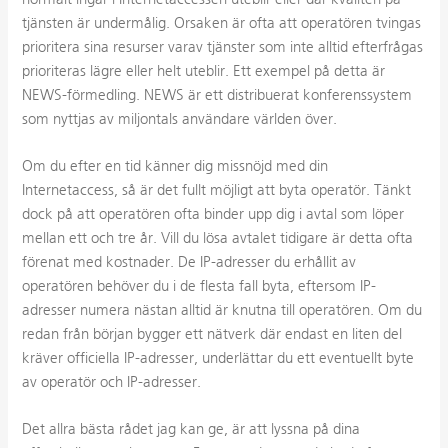
tjänsten är undermålig. Orsaken är ofta att operatören tvingas
prioritera sina resurser varav tjänster som inte alltid efterfrågas
prioriteras lägre eller helt uteblir. Ett exempel på detta är
NEWS-förmedling. NEWS är ett distribuerat konferenssystem
som nyttjas av miljontals användare världen över.
Om du efter en tid känner dig missnöjd med din
Internetaccess, så är det fullt möjligt att byta operatör. Tänkt
dock på att operatören ofta binder upp dig i avtal som löper
mellan ett och tre år. Vill du lösa avtalet tidigare är detta ofta
förenat med kostnader. De IP-adresser du erhållit av
operatören behöver du i de flesta fall byta, eftersom IP-
adresser numera nästan alltid är knutna till operatören. Om du
redan från början bygger ett nätverk där endast en liten del
kräver officiella IP-adresser, underlättar du ett eventuellt byte
av operatör och IP-adresser.
Det allra bästa rådet jag kan ge, är att lyssna på dina