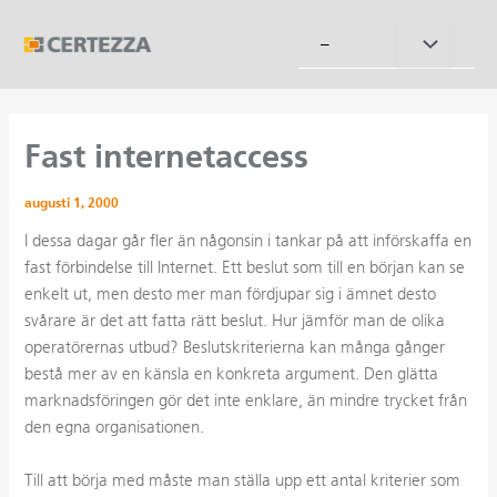
Hoppa
till
Slå
–
innehåll
på/av
meny
Fast internetaccess
augusti 1, 2000
I dessa dagar går fler än någonsin i tankar på att införskaffa en
fast förbindelse till Internet. Ett beslut som till en början kan se
enkelt ut, men desto mer man fördjupar sig i ämnet desto
svårare är det att fatta rätt beslut. Hur jämför man de olika
operatörernas utbud? Beslutskriterierna kan många gånger
bestå mer av en känsla en konkreta argument. Den glätta
marknadsföringen gör det inte enklare, än mindre trycket från
den egna organisationen.
Till att börja med måste man ställa upp ett antal kriterier som