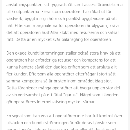
anslutningspunkter, sitt ryggradsnät samt accessförbindelserna
till knutpunkterna. Flera stora operatörer har råkat ut för
växtverk, byggt in sig i hörn och planlöst byggt vidare på sitt
nät. Eftersom marginalerna för operatören är blygsam, krävs
det att operatören hushållar klokt med resurserna och satsar
rätt. Detta är en mycket svår balansgång för operatören.
Den ökade kundtillströmningen ställer också stora krav på att
operatören har erforderliga resurser och kompetens för att
kunna hantera såväl den dagliga driften som att ansluta allt
fler kunder. Eftersom alla operatörer efterfrågar i stort sått
samma kompetens så är bristen inom området idag stor.
Detta föranleder många operatörer att bygga upp en stor del
av sin verksamhet på ett fåtal ”gurus”. Något som i längden
gör operatörens Internetsatsning mycket sårbar.
En signal som kan visa att operatören inte har full kontroll över
tillväxten och kundtillströmningen är när deras tjänster som
normalt ingår i Internetaccessen uteblir eller där kvalitén på