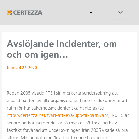
Hoppa
till
Slå
–
innehåll
på/av
meny
Avslöjande incidenter, om
och om igen…
februari 27, 2020
Redan 2005 visade PTS i sin m
örkertalsundersökning
att
endast hälften av alla organisationer hade en dokumenterad
rutin för hur säkerhetsincidenter ska hanteras (se
https://certezza.net/svart-att-leva-upp-till-basnivan/
). Nu 15 år
senare undrar jag om det är så mycket bättre? Jag blev
faktiskt förvånad att undersökningen från 2005 visade så bra
siffror. Min uppfattning är att det kunde ha varit en