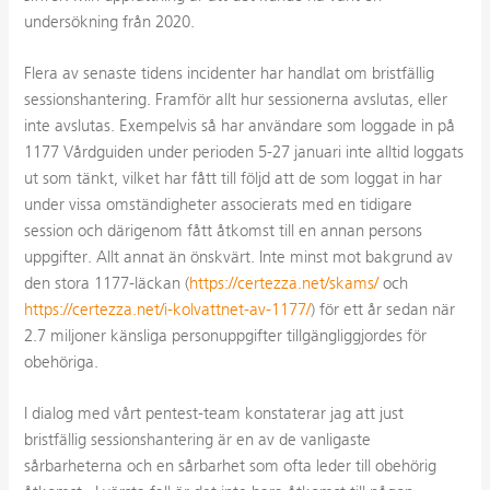
undersökning från 2020.
Flera av senaste tidens incidenter har handlat om bristfällig
sessionshantering. Framför allt hur sessionerna avslutas, eller
inte avslutas. Exempelvis så har användare som loggade in på
1177 Vårdguiden under perioden 5-27 januari inte alltid loggats
ut som tänkt, vilket har fått till följd att de som loggat in har
under vissa omständigheter associerats med en tidigare
session och därigenom fått åtkomst till en annan persons
uppgifter. Allt annat än önskvärt. Inte minst mot bakgrund av
den stora 1177-läckan (
https://certezza.net/skams/
och
https://certezza.net/i-kolvattnet-av-1177/
) för ett år sedan när
2.7 miljoner känsliga personuppgifter tillgängliggjordes för
obehöriga.
I dialog med vårt
pentest-team
konstaterar jag att just
bristfällig sessionshantering är en av de vanligaste
sårbarheterna och en sårbarhet som ofta leder till obehörig