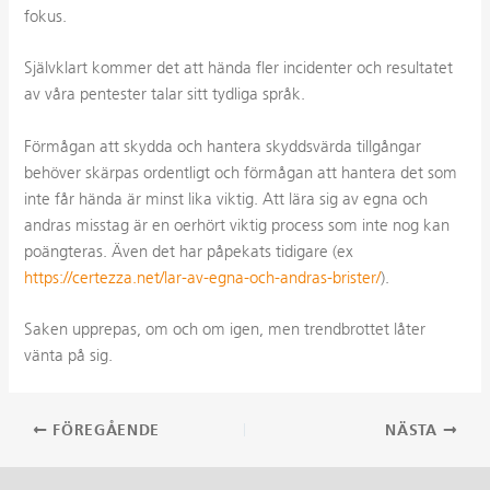
fokus.
Självklart kommer det att hända fler incidenter och resultatet
av våra pentester talar sitt tydliga språk.
Förmågan att skydda och hantera skyddsvärda tillgångar
behöver skärpas ordentligt och förmågan att hantera det som
inte får hända är minst lika viktig. Att lära sig av egna och
andras misstag är en oerhört viktig process som inte nog kan
poängteras. Även det har
påpekats
tidigare (ex
https://certezza.net/lar-av-egna-och-andras-brister/
).
Saken upprepas, om och om igen, men trendbrottet låter
vänta på sig.
Inläggsnavigering
FÖREGÅENDE
NÄSTA