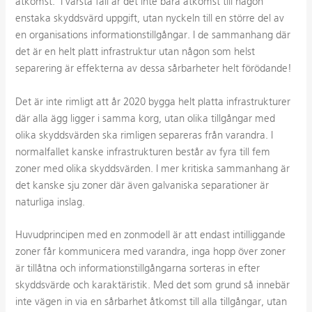
åtkomst. I värsta fall är det inte bara åtkomst till någon
enstaka skyddsvärd uppgift, utan nyckeln till en större del av
en organisations informationstillgångar.
I de sammanhang där
det är en helt platt infrastruktur utan någon som helst
separering är effekterna av dessa sårbarheter helt förödande!
Det är inte rimligt att år 2020 bygga helt platta infrastrukturer
där alla ägg ligger i samma korg, utan olika tillgångar med
olika skyddsvärden ska rimligen separeras från varandra. I
normalfallet kanske infrastrukturen består av fyra till fem
zoner med olika skyddsvärden. I mer kritiska sammanhang är
det kanske sju zoner där även galvaniska separationer är
naturliga inslag.
Huvudprincipen med en zonmodell är att endast intilliggande
zoner får kommunicera med varandra, inga hopp över zoner
är tillåtna och informationstillgångarna sorteras in efter
skyddsvärde och karaktäristik. Med det som grund så innebär
inte vägen in via en sårbarhet åtkomst till alla tillgångar, utan