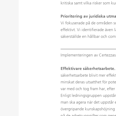
kritiska samt vilka risker som ku
Prioritering av juridiska utm
Vi fokuserade på de områden so
effektivt. Vi identifierade även l
säkerställde en hållbar och co
Implementeringen av Certezzas st
Effektivare säkerhetsarbete.
säkerhetsarbete blivit mer effek
minskat deras utsatthet för po
var med och tog fram har, efter
Enligt ledningsgruppen uppstår d
man ska agera när det uppstår en
övergripande kunskapshöjning i 
på de arbetsuppgifter som gene