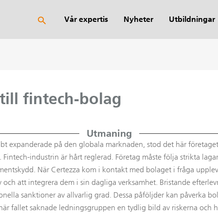
Sök
Vår expertis
Nyheter
Utbildningar
till fintech-bolag
Utmaning
bt expanderade på den globala marknaden, stod det här företaget i
intech-industrin är hårt reglerad. Företag måste följa strikta lag
sumentskydd. När Certezza kom i kontakt med bolaget i fråga upplevd
och att integrera dem i sin dagliga verksamhet. Bristande efterlev
tionella sanktioner av allvarlig grad. Dessa påföljder kan påverka 
t här fallet saknade ledningsgruppen en tydlig bild av riskerna och