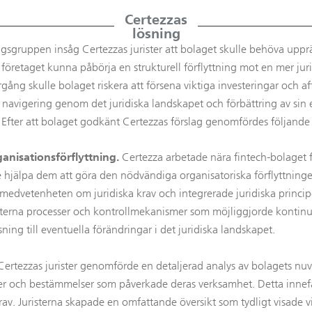
Certezzas
lösning
ngsgruppen insåg Certezzas jurister att bolaget skulle behöva upp
 företaget kunna påbörja en strukturell förflyttning mot en mer ju
ng skulle bolaget riskera att försena viktiga investeringar och aff
 i navigering genom det juridiska landskapet och förbättring av sin
. Efter att bolaget godkänt Certezzas förslag genomfördes följande
anisationsförflyttning.
Certezza arbetade nära fintech-bolaget 
 hjälpa dem att göra den nödvändiga organisatoriska förflyttning
medvetenheten om juridiska krav och integrerade juridiska principer
interna processer och kontrollmekanismer som möjliggjorde kontinu
ing till eventuella förändringar i det juridiska landskapet.
ertezzas jurister genomförde en detaljerad analys av bolagets nuv
egler och bestämmelser som påverkade deras verksamhet. Detta inne
krav. Juristerna skapade en omfattande översikt som tydligt visade