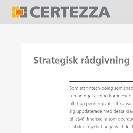
Hoppa
till
innehåll
Strategisk rådgivning 
Som ett fintech-bolag som snab
utmaningar av hög komplexitet. F
allt från penningtvätt till kon
sig uppdaterade med dessa krav 
till såväl finansiella som opera
stabilitet mycket negativt. I de