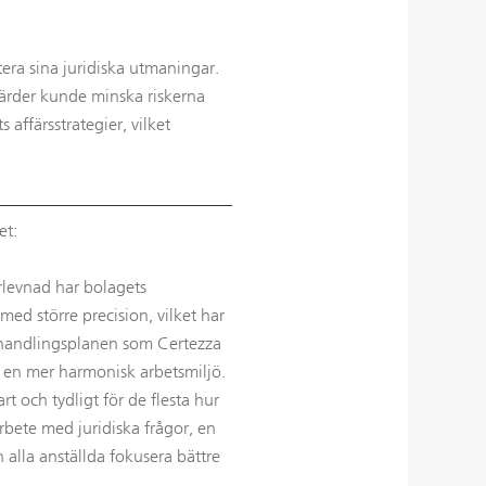
tera sina juridiska utmaningar.
ärder kunde minska riskerna
s affärsstrategier, vilket
et:
rlevnad har bolagets
med större precision, vilket har
 handlingsplanen som Certezza
l en mer harmonisk arbetsmiljö.
t och tydligt för de flesta hur
rbete med juridiska frågor, en
alla anställda fokusera bättre