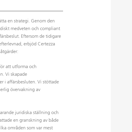
rätta en strategi. Genom den
ridiskt medveten och compliant
ärsbeslut. Eftersom de tidigare
 efterlevnad, erbjöd Certezza
 åtgärder:
för att utforma och
en. Vi skapade
 i affärsbesluten. Vi stöttade
erlig övervakning av
arande juridiska ställning och
fattade en granskning av både
 vilka områden som var mest