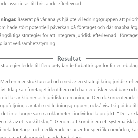
nde associeras till bristande efterlevnad.
aningar.
Baserat på vår analys hjälpte vi ledningsgruppen att priori
m hade stört potentiell påverkan på företaget och där snabba åtg
ångsiktiga strategier för att integrera juridisk efterlevnad i företaget
mpliant verksamhetsstyrning.
Resultat
rategier ledde till flera betydande förbättringar för fintech-bolag
Med en mer strukturerad och medveten strategi kring juridisk efte
tivt. Idag kan företaget identifiera och hantera risker snabbare och 
tentiella sanktioner och juridiska utmaningar. Den dokumenterade
 uppföljningssamtal med ledningsgruppen, också visat sig bidra til
et inte längre samma oklarheter i individuella projekt. ”Det är klar
 risk av ett särskilt slag”. Genom att kombinera ett systematiskt a
hela företaget och dedikerade resurser för specifika områden, kan 
rerar mest ekonomiskt värde för bolaget.