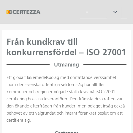
Hoppa
till
Slå
–
innehåll
på/av
meny
Från kundkrav till
konkurrensfördel – ISO 27001
Utmaning
Ett globalt läkemedelsbolag med omfattande verksamhet
inom den svenska offentliga sektorn såg hur allt fler
kommuner och regioner började ställa krav på ISO 27001-
certifiering hos sina leverantörer. Den främsta drivkraften var
den ökande efterfrågan från kunder, men bolaget insåg också
behovet av ett välgrundat och internt förankrat beslut om att
certifiera sig.